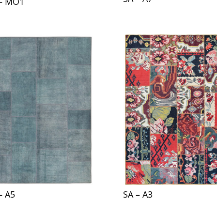
– MO1
– A5
SA – A3