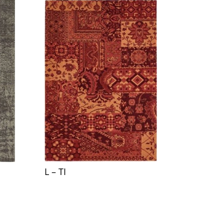
L – TI