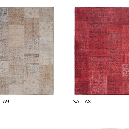
– A9
SA – A8