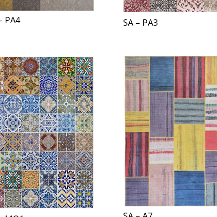
– PA4
SA – PA3
SA – A7