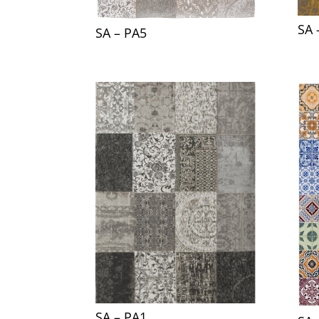
SA 
SA – PA5
SA – PA1