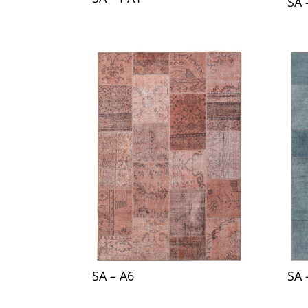
SA 
SA – A6
SA 