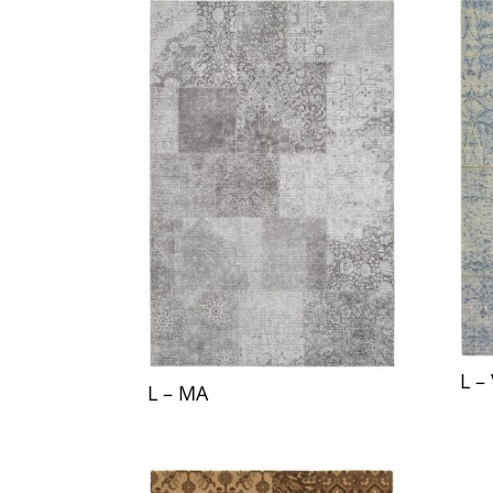
L – 
L – MA