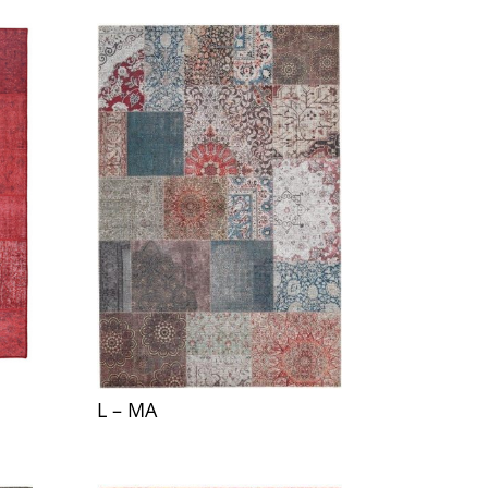
L – MA