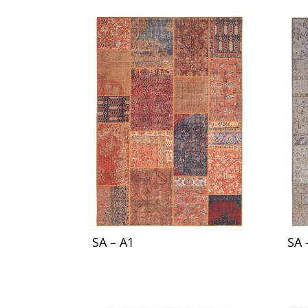
SA – A1
SA 