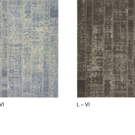
VI
L – VI