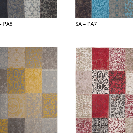
– PA8
SA – PA7