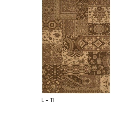
L – TI