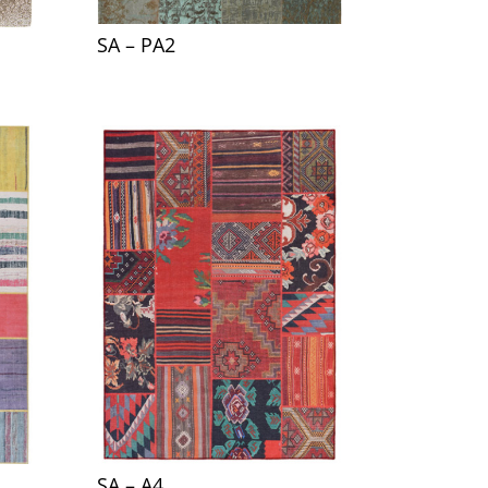
SA – PA2
SA – A4