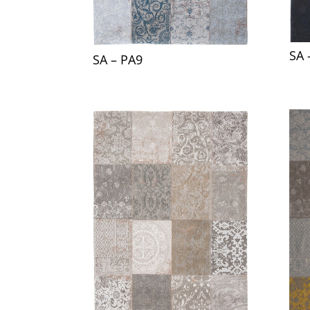
SA 
SA – PA9